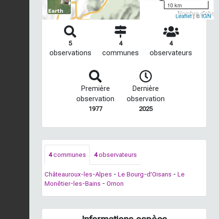
10 km
Nombre d'observ
Leaflet
| ©
IGN
5
4
4
observations
communes
observateurs
Première
Dernière
observation
observation
1977
2025
4
communes
4
observateurs
Châteauroux-les-Alpes
-
Le Bourg-d'Oisans
-
Le
Monêtier-les-Bains
-
Ornon