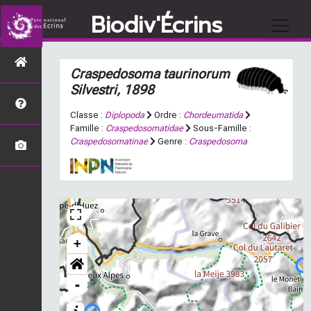
Biodiv'Écrins
Craspedosoma taurinorum
Silvestri, 1898
Classe :
Diplopoda
Ordre :
Chordeumatida
Famille :
Craspedosomatidae
Sous-Famille :
Craspedosomatinae
Genre :
Craspedosoma
+
-