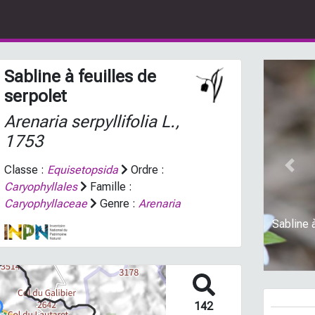
Sabline à feuilles de
serpolet
Arenaria serpyllifolia
L.,
1753
Classe :
Equisetopsida
Ordre :
Prev
Caryophyllales
Famille :
Caryophyllaceae
Genre :
Arenaria
Sabline 
142