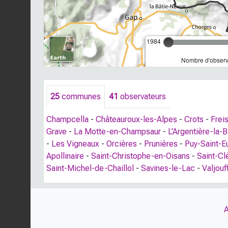
1984
Nombre d'observa
25
communes
41
observateurs
Champcella
-
Châteauroux-les-Alpes
-
Crots
-
Frei
Grave
-
La Motte-en-Champsaur
-
L'Argentière-la-
-
Les Vigneaux
-
Orcières
-
Prunières
-
Puy-Saint-
Apollinaire
-
Saint-Christophe-en-Oisans
-
Saint-C
Saint-Michel-de-Chaillol
-
Savines-le-Lac
-
Valjouf
A