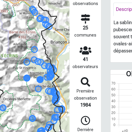
observations
Descrip
La sablin
25
pubescent
communes
souvent t
ovales-ai
dépassen
41
observateurs
O
Première
observation
1984
Dernière