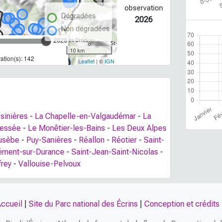
observation
Dégradées
2026
Non dégradées
2026
10 km
tion(s): 142
Leaflet
| ©
IGN
ssinières
-
La Chapelle-en-Valgaudémar
-
La
Bessée
-
Le Monêtier-les-Bains
-
Les Deux Alpes
Eusèbe
-
Puy-Sanières
-
Réallon
-
Réotier
-
Saint-
lément-sur-Durance
-
Saint-Jean-Saint-Nicolas
-
frey
-
Vallouise-Pelvoux
ccueil
|
Site du Parc national des Écrins
|
Conception et crédits