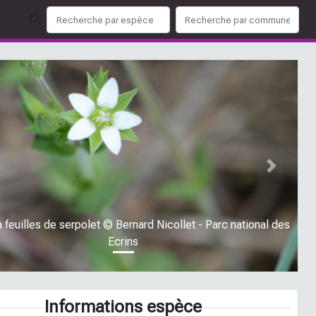
ious
Next
à feuilles de serpolet © Bernard Nicollet - Parc national des
Ecrins
Informations espèce