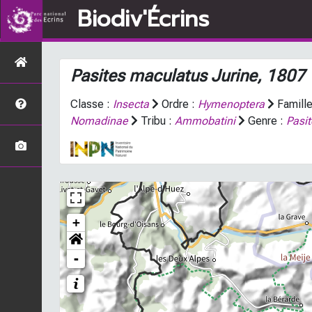
Biodiv'Écrins
Pasites maculatus
Jurine, 1807
Classe :
Insecta
Ordre :
Hymenoptera
Famille
Nomadinae
Tribu :
Ammobatini
Genre :
Pasi
+
-