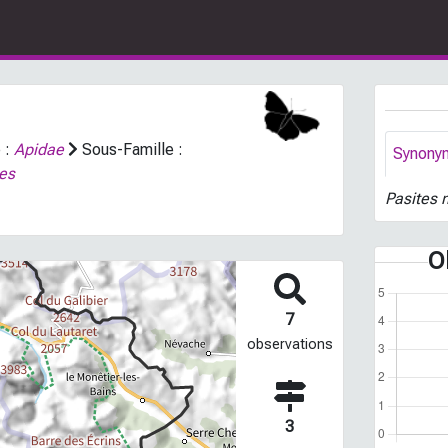
 :
Apidae
Sous-Famille :
Synony
tes
Pasites 
O
7
observations
3