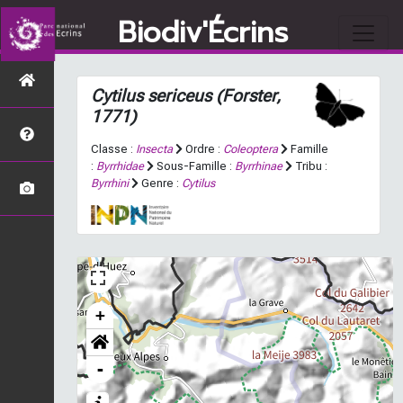
Biodiv'Écrins
Cytilus sericeus
(Forster,
1771)
Classe :
Insecta
Ordre :
Coleoptera
Famille
:
Byrrhidae
Sous-Famille :
Byrrhinae
Tribu :
Byrrhini
Genre :
Cytilus
+
-