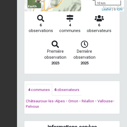
10 km
Nombre d'observ
Leaflet
| ©
IGN
6
4
6
observations
communes
observateurs
Première
Dernière
observation
observation
2023
2025
4
communes
6
observateurs
Châteauroux-les-Alpes
-
Ornon
-
Réallon
-
Vallouise-
Pelvoux