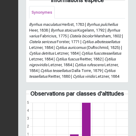
Informations espèce
Synonymes
Byrrhus maculatus
Herbst, 1783 |
Byrrhus pulchellus
Heer, 1838 |
Byrrhus stoicus
Kugelann, 1792 |
Byrrhus
varius
Fabricius, 1775 |
Cistela bicolor
Marsham, 1802 |
Cistela sericeus
Forster, 1771 |
Cytilus albotessellatus
Letzner, 1884 |
Cytilus auricomus
(Duftschmid, 1825) |
Cytilus detritus
Letzner, 1884 |
Cytilus fuscotessellatus
Letzner, 1884 |
Cytilus fuscus
Reitter, 1882 |
Cytilus
nigroviridis
Letzner, 1884 |
Cytilus rufescens
Letzner,
1884 |
Cytilus tessellatus
Dalla Torre, 1879 |
Cytilus
tessellatus
Reitter, 1880 |
Cytilus viridis
Letzner, 1884
Observations par classes d'altitudes