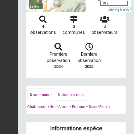
10 km
Nombre d'observ
Leaflet
| ©
IGN
4
3
3
observations
communes
observateurs
Première
Dernière
observation
observation
2024
2025
3
communes
3
observateurs
Châteauroux-les-Alpes
-
Embrun
-
Saint-Firmin
Informations espèce