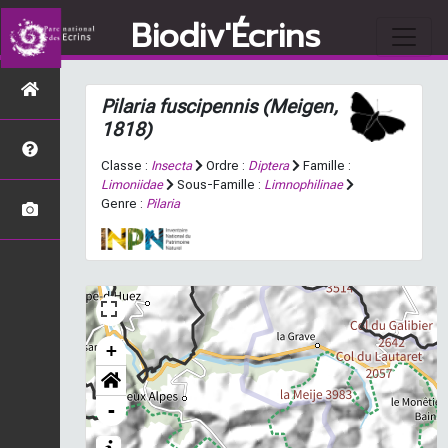
Biodiv'Écrins
Pilaria fuscipennis
(Meigen,
1818)
Classe :
Insecta
Ordre :
Diptera
Famille :
Limoniidae
Sous-Famille :
Limnophilinae
Genre :
Pilaria
+
-