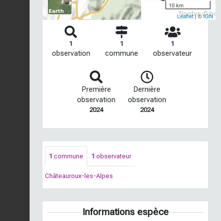
10 km
Nombre d'observ
Leaflet
| ©
IGN
1
1
1
observation
commune
observateur
Première
Dernière
observation
observation
2024
2024
1
commune
1
observateur
Châteauroux-les-Alpes
Informations espèce