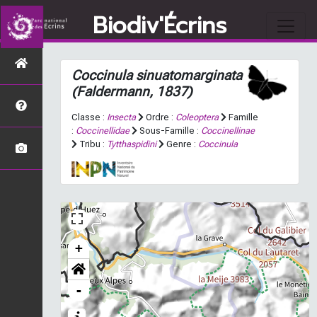
Biodiv'Écrins
Coccinula sinuatomarginata
(Faldermann, 1837)
Classe :
Insecta
Ordre :
Coleoptera
Famille
:
Coccinellidae
Sous-Famille :
Coccinellinae
Tribu :
Tytthaspidini
Genre :
Coccinula
+
-