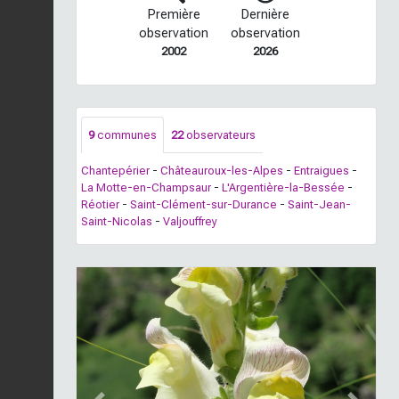
Première
Dernière
observation
observation
2002
2026
9
communes
22
observateurs
Chantepérier
-
Châteauroux-les-Alpes
-
Entraigues
-
La Motte-en-Champsaur
-
L'Argentière-la-Bessée
-
Réotier
-
Saint-Clément-sur-Durance
-
Saint-Jean-
Saint-Nicolas
-
Valjouffrey