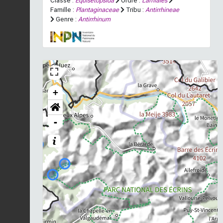
Classe :
Equisetopsida
Ordre :
Lamiales
Famille :
Plantaginaceae
Tribu :
Antirrhineae
Genre :
Antirrhinum
+
-