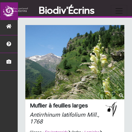
Biodiv'Écrins
Muflier à feuilles larges
Antirrhinum latifolium
Mill.,
1768