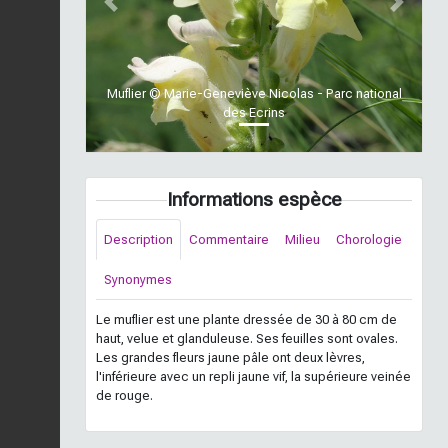
Previous
Next
Muflier © Marie-Geneviève Nicolas - Parc national
des Ecrins
Informations espèce
Description
Commentaire
Milieu
Chorologie
Synonymes
Le muflier est une plante dressée de 30 à 80 cm de
haut, velue et glanduleuse. Ses feuilles sont ovales.
Les grandes fleurs jaune pâle ont deux lèvres,
l'inférieure avec un repli jaune vif, la supérieure veinée
de rouge.