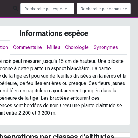
Informations espèce
tion
Commentaire
Milieu
Chorologie
Synonymes
i noir peut mesurer jusqu'à 15 cm de hauteur. Une pilosité
donne à cette plante un aspect blanchâtre. La partie
e de la tige est pourvue de feuilles divisées en lanières et la
périeure, de feuilles entières ou presque. Ses fleurs jaunes
semblées en capitules majoritairement groupés dans la
périeure de la tige. Les bractées entourant ces
ences sont bordées de noir. C’est une plante d’altitude se
ant entre 2 200 et 3 200 m.
bservations par classes d'altitudes