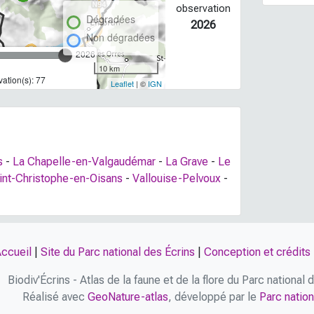
observation
Dégradées
2026
Non dégradées
2026
10 km
ation(s): 77
Leaflet
| ©
IGN
s
-
La Chapelle-en-Valgaudémar
-
La Grave
-
Le
int-Christophe-en-Oisans
-
Vallouise-Pelvoux
-
ccueil
|
Site du Parc national des Écrins
|
Conception et crédits
Biodiv'Écrins - Atlas de la faune et de la flore du Parc national
Réalisé avec
GeoNature-atlas
, développé par le
Parc nation