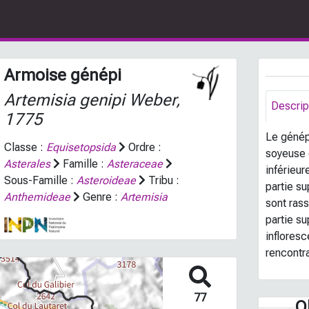
Armoise génépi
Artemisia genipi
Weber,
Descrip
1775
Le génép
Classe :
Equisetopsida
Ordre :
soyeuse 
Asterales
Famille :
Asteraceae
inférieur
Sous-Famille :
Asteroideae
Tribu :
partie su
Anthemideae
Genre :
Artemisia
sont ras
partie su
infloresc
rencontr
77
O