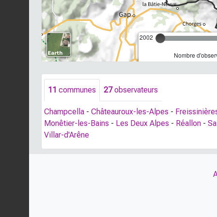
2002
Nombre d'observ
11
communes
27
observateurs
Champcella
-
Châteauroux-les-Alpes
-
Freissinière
Monêtier-les-Bains
-
Les Deux Alpes
-
Réallon
-
Sa
Villar-d'Arêne
A