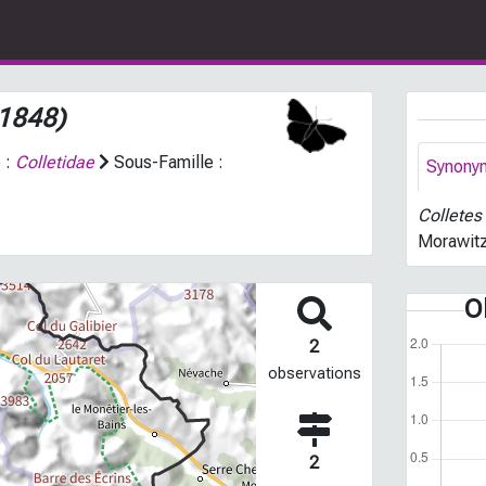
 1848)
 :
Colletidae
Sous-Famille :
Synony
Colletes
Morawitz
O
2
observations
2