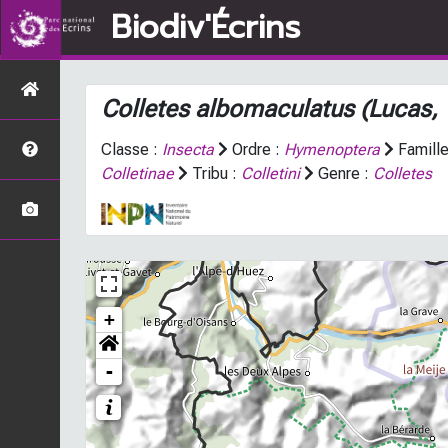
Biodiv'Écrins
Colletes albomaculatus
(Lucas,
Classe :
Insecta
Ordre :
Hymenoptera
Famille
Colletinae
Tribu :
Colletini
Genre :
Colletes
+
-