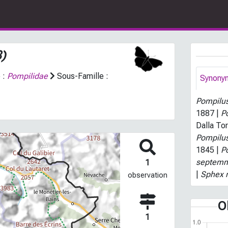
)
 :
Pompilidae
Sous-Famille :
Synony
Pompilu
1887 |
P
Dalla To
Pompilus
1845 |
P
septemm
1
|
Sphex r
observation
O
1