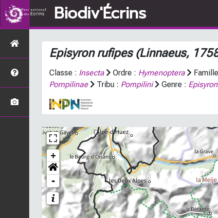
Biodiv'Écrins
Episyron rufipes
(Linnaeus, 1758
Classe :
Insecta
Ordre :
Hymenoptera
Famille
Pompilinae
Tribu :
Pompilini
Genre :
Episyron
+
-