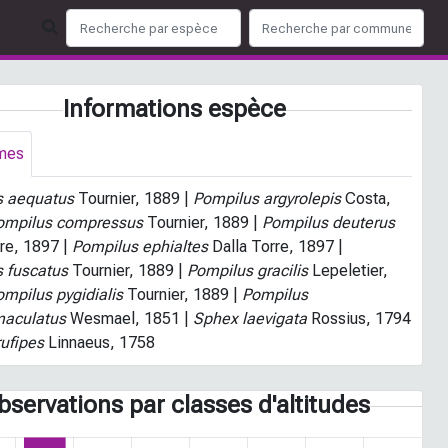
Informations espèce
mes
s aequatus
Tournier, 1889 |
Pompilus argyrolepis
Costa,
ompilus compressus
Tournier, 1889 |
Pompilus deuterus
rre, 1897 |
Pompilus ephialtes
Dalla Torre, 1897 |
 fuscatus
Tournier, 1889 |
Pompilus gracilis
Lepeletier,
ompilus pygidialis
Tournier, 1889 |
Pompilus
aculatus
Wesmael, 1851 |
Sphex laevigata
Rossius, 1794
ufipes
Linnaeus, 1758
bservations par classes d'altitudes