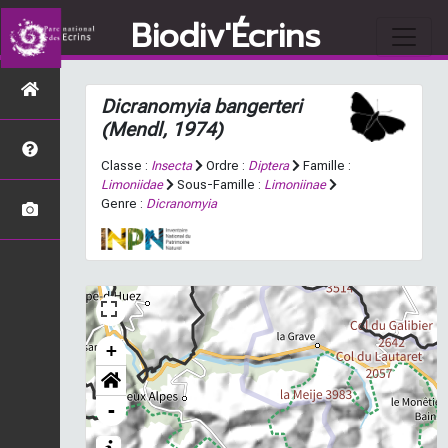
Biodiv'Écrins
Dicranomyia bangerteri
(Mendl, 1974)
Classe :
Insecta
Ordre :
Diptera
Famille :
Limoniidae
Sous-Famille :
Limoniinae
Genre :
Dicranomyia
+
-