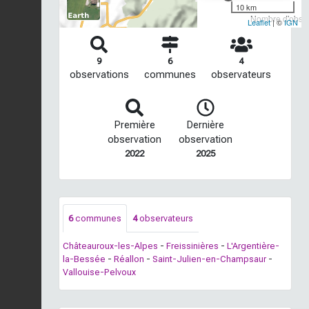
10 km
Nombre d'observ
Leaflet
| ©
IGN
9
6
4
observations
communes
observateurs
Première
Dernière
observation
observation
2022
2025
6
communes
4
observateurs
Châteauroux-les-Alpes
-
Freissinières
-
L'Argentière-
la-Bessée
-
Réallon
-
Saint-Julien-en-Champsaur
-
Vallouise-Pelvoux