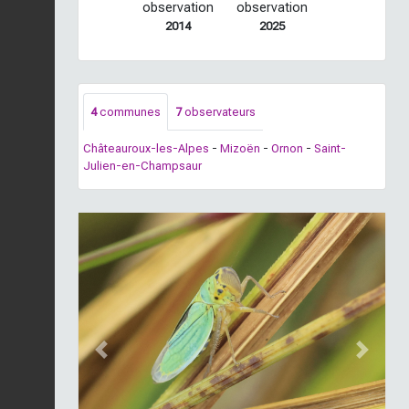
observation
observation
2014
2025
4
communes
7
observateurs
Châteauroux-les-Alpes
-
Mizoën
-
Ornon
-
Saint-
Julien-en-Champsaur
Previous
Next