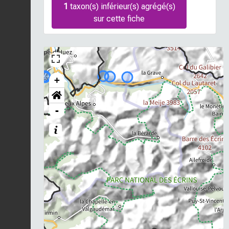
1
taxon(s) inférieur(s) agrégé(s)
sur cette fiche
+
-