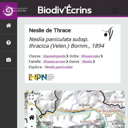
Biodiv'Écrins
Neslie de Thrace
Neslia paniculata
subsp.
thracica
(Velen.) Bornm., 1894
Classe :
Equisetopsida
Ordre :
Brassicales
Famille :
Brassicaceae
Genre :
Neslia
Espèce :
Neslia paniculata
+
-