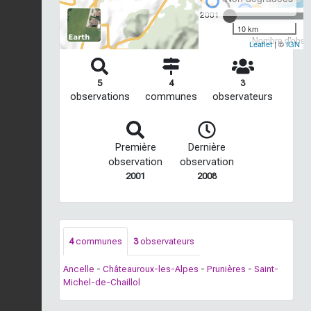
2001
10 km
Nombre d'observ
Leaflet
| ©
IGN
5
4
3
observations
communes
observateurs
Première
Dernière
observation
observation
2001
2008
4
communes
3
observateurs
Ancelle
-
Châteauroux-les-Alpes
-
Prunières
-
Saint-
Michel-de-Chaillol