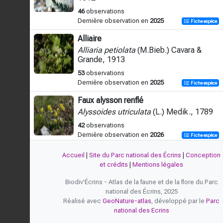
46
observations
Dernière observation en
2025
Fiche espèce
Alliaire
Alliaria petiolata
(M.Bieb.) Cavara &
Grande, 1913
53
observations
Dernière observation en
2025
Fiche espèce
Faux alysson renflé
Alyssoides utriculata
(L.) Medik., 1789
42
observations
Dernière observation en
2026
Fiche espèce
Alysson alpestre
Accueil
|
Site du Parc national des Écrins
|
Conception
Alyssum alpestre
L., 1767
et crédits
|
Mentions légales
25
observations
Biodiv'Écrins - Atlas de la faune et de la flore du Parc
Dernière observation en
2024
Fiche espèce
national des Écrins, 2025
Réalisé avec
GeoNature-atlas
, développé par le
Parc
Alysson faux alysson
national des Ecrins
Alyssum alyssoides
(L.) L., 1759