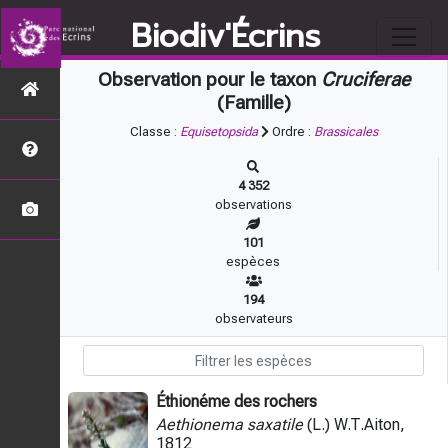
Biodiv'Écrins
Observation pour le taxon
Cruciferae
(Famille)
Classe :
Equisetopsida
Ordre :
Brassicales
4 352
observations
101
espèces
194
observateurs
Éthionéme des rochers
Aethionema saxatile
(L.) W.T.Aiton,
1812