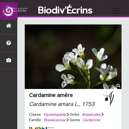
Biodiv'Écrins
Cardamine amère
Cardamine amara
L., 1753
Classe :
Equisetopsida
Ordre :
Brassicales
Famille :
Brassicaceae
Genre :
Cardamine