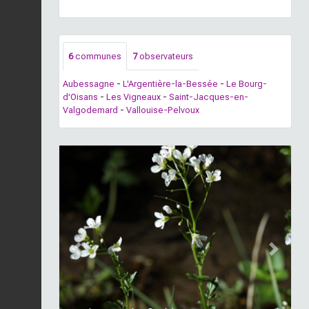
6
communes
7
observateurs
Aubessagne
-
L'Argentière-la-Bessée
-
Le Bourg-
d'Oisans
-
Les Vigneaux
-
Saint-Jacques-en-
Valgodemard
-
Vallouise-Pelvoux
Previous
Next