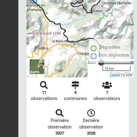
Dégradées
Non dégradées
2007
10 km
Nombre d'observ
Leaflet
| ©
IGN
11
6
7
observations
communes
observateurs
Première
Dernière
observation
observation
2007
2026