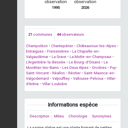
observation
observation
1995
2026
21
communes
44
observateurs
Champoléon
-
Chantepérier
-
Châteauroux-les-Alpes
-
Entraigues
-
Freissinières
-
La Chapelle-en-
Valgaudémar
-
La Grave
-
La Motte-en-Champsaur
-
L'Argentière-la-Bessée
-
Le Bourg-d'Oisans
-
Le
Monêtier-les-Bains
-
Les Deux Alpes
-
Orcières
-
Puy-
Saint-Vincent
-
Réallon
-
Réotier
-
Saint-Maurice-en-
Valgodemard
-
Valjouffrey
-
Vallouise-Pelvoux
-
Villar-
d'Arêne
-
Villar-Loubière
Informations espèce
Description
Milieu
Chorologie
Synonymes
La sagine glabre est une plante formant de petites