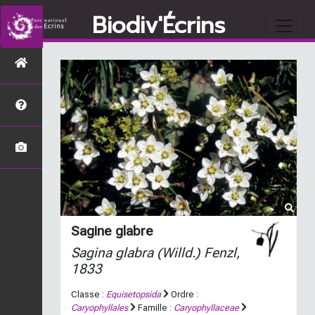
Biodiv'Écrins
Sagine glabre
Sagina glabra
(Willd.) Fenzl,
1833
Classe :
Equisetopsida
Ordre :
Caryophyllales
Famille :
Caryophyllaceae