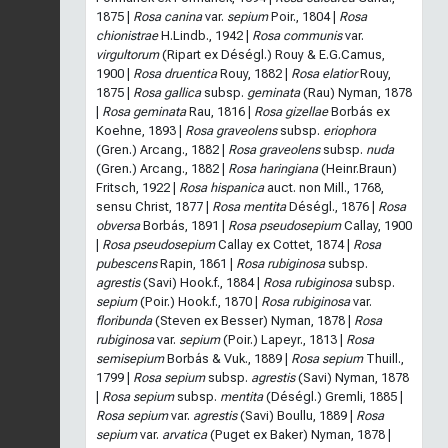
1875 |
Rosa canina
var.
sepium
Poir., 1804 |
Rosa
chionistrae
H.Lindb., 1942 |
Rosa communis
var.
virgultorum
(Ripart ex Déségl.) Rouy & E.G.Camus,
1900 |
Rosa druentica
Rouy, 1882 |
Rosa elatior
Rouy,
1875 |
Rosa gallica
subsp.
geminata
(Rau) Nyman, 1878
|
Rosa geminata
Rau, 1816 |
Rosa gizellae
Borbás ex
Koehne, 1893 |
Rosa graveolens
subsp.
eriophora
(Gren.) Arcang., 1882 |
Rosa graveolens
subsp.
nuda
(Gren.) Arcang., 1882 |
Rosa haringiana
(Heinr.Braun)
Fritsch, 1922 |
Rosa hispanica
auct. non Mill., 1768,
sensu Christ, 1877 |
Rosa mentita
Déségl., 1876 |
Rosa
obversa
Borbás, 1891 |
Rosa pseudosepium
Callay, 1900
|
Rosa pseudosepium
Callay ex Cottet, 1874 |
Rosa
pubescens
Rapin, 1861 |
Rosa rubiginosa
subsp.
agrestis
(Savi) Hook.f., 1884 |
Rosa rubiginosa
subsp.
sepium
(Poir.) Hook.f., 1870 |
Rosa rubiginosa
var.
floribunda
(Steven ex Besser) Nyman, 1878 |
Rosa
rubiginosa
var.
sepium
(Poir.) Lapeyr., 1813 |
Rosa
semisepium
Borbás & Vuk., 1889 |
Rosa sepium
Thuill.,
1799 |
Rosa sepium
subsp.
agrestis
(Savi) Nyman, 1878
|
Rosa sepium
subsp.
mentita
(Déségl.) Gremli, 1885 |
Rosa sepium
var.
agrestis
(Savi) Boullu, 1889 |
Rosa
sepium
var.
arvatica
(Puget ex Baker) Nyman, 1878 |