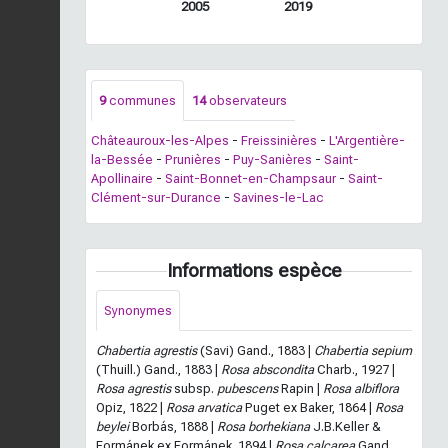
2005
2019
9
communes
14
observateurs
Châteauroux-les-Alpes
-
Freissinières
-
L'Argentière-
la-Bessée
-
Prunières
-
Puy-Sanières
-
Saint-
Apollinaire
-
Saint-Bonnet-en-Champsaur
-
Saint-
Clément-sur-Durance
-
Savines-le-Lac
Informations espèce
Synonymes
Chabertia agrestis
(Savi) Gand., 1883 |
Chabertia sepium
(Thuill.) Gand., 1883 |
Rosa abscondita
Charb., 1927 |
Rosa agrestis
subsp.
pubescens
Rapin |
Rosa albiflora
Opiz, 1822 |
Rosa arvatica
Puget ex Baker, 1864 |
Rosa
beylei
Borbás, 1888 |
Rosa borhekiana
J.B.Keller &
Formánek ex Formánek, 1894 |
Rosa calcarea
Gand.,