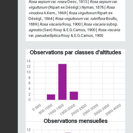
Rosa sepium
var.
rosea
Desv., 1813 |
Rosa sepium
var.
virgultorum
(Ripart ex Déségl.) Nyman, 1878 |
Rosa
vinodora
A.Kern., 1869 |
Rosa virgultorum
Ripart ex
Déségl., 1864 |
Rosa virgultorum
var.
rubriflora
Boullu,
1889 |
Rosa viscaria
Rouy, 1900 |
Rosa viscaria
subsp.
agrestis
(Savi) Rouy & E.G.Camus, 1900 |
Rosa viscaria
var.
pseudoelliptica
Rouy & E.G.Camus, 1900
Observations par classes d'altitudes
Observations mensuelles