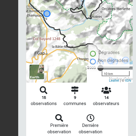
Dégradées
Non dégradées
2005
10 km
Nombre d'observ
Leaflet
| ©
IGN
18
9
14
observations
communes
observateurs
Première
Dernière
observation
observation