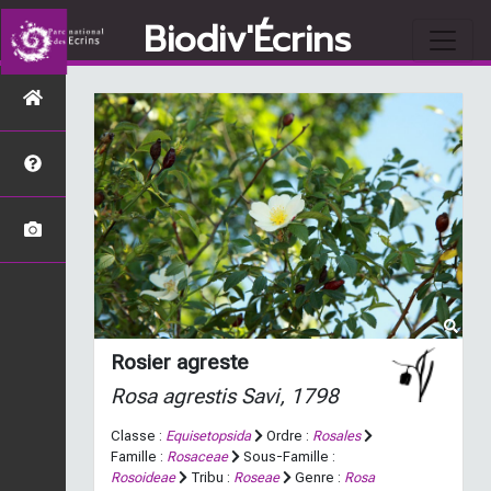
Biodiv'Écrins
Rosier agreste
Rosa agrestis
Savi, 1798
Classe :
Equisetopsida
Ordre :
Rosales
Famille :
Rosaceae
Sous-Famille :
Rosoideae
Tribu :
Roseae
Genre :
Rosa