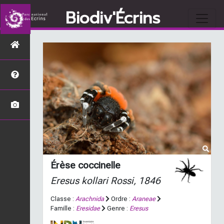
Biodiv'Écrins
Érèse coccinelle
Eresus kollari
Rossi, 1846
Classe :
Arachnida
Ordre :
Araneae
Famille :
Eresidae
Genre :
Eresus