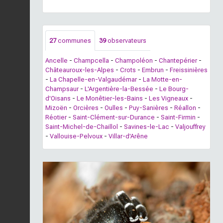
27
communes
39
observateurs
Ancelle
-
Champcella
-
Champoléon
-
Chantepérier
-
Châteauroux-les-Alpes
-
Crots
-
Embrun
-
Freissinières
-
La Chapelle-en-Valgaudémar
-
La Motte-en-
Champsaur
-
L'Argentière-la-Bessée
-
Le Bourg-
d'Oisans
-
Le Monêtier-les-Bains
-
Les Vigneaux
-
Mizoën
-
Orcières
-
Oulles
-
Puy-Sanières
-
Réallon
-
Réotier
-
Saint-Clément-sur-Durance
-
Saint-Firmin
-
Saint-Michel-de-Chaillol
-
Savines-le-Lac
-
Valjouffrey
-
Vallouise-Pelvoux
-
Villar-d'Arêne