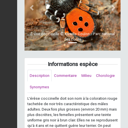
Previous
Next
Érèse coccinelle © Mireille Coulon - Parc national
des Ecrins
Informations espèce
Description
Commentaire
Milieu
Chorologie
Synonymes
L'érèse coccinelle doit son nom à la coloration rouge
tachetée de noir très caractéristique des mâles
adultes. Deux fois plus grosses (environ 20 mm) mais
plus discrètes, les femelles présentent une teinte
uniforme gris noir à brun clair. Elles ne se reproduisent
qu'à 4 ans et ne quittent guère leur terrier. On peut