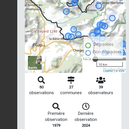
Dégradées
Non dégradées
1979
10 km
Nombre d'observ
Leaflet
| ©
IGN
80
27
39
observations
communes
observateurs
Première
Dernière
observation
observation
1979
2024