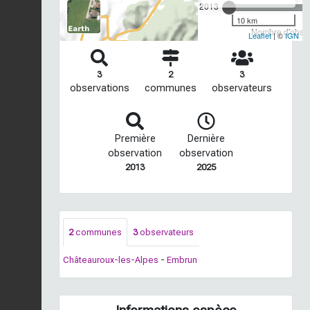
2013
10 km
Nombre d'observ
Leaflet
| ©
IGN
3
2
3
observations
communes
observateurs
Première
Dernière
observation
observation
2013
2025
2
communes
3
observateurs
Châteauroux-les-Alpes
-
Embrun