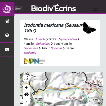
Biodiv'Écrins
Isodontia mexicana
(Saussure,
1867)
Classe :
Insecta
Ordre :
Hymenoptera
Famille :
Sphecidae
Sous-Famille :
Sphecinae
Tribu :
Sphecini
Genre :
Isodontia
+
-