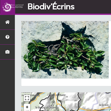
Biodiv'Écrins
+