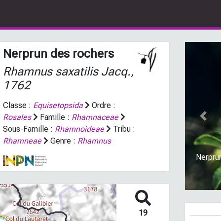
Nerprun des rochers
Rhamnus saxatilis
Jacq.,
1762
Classe :
Equisetopsida
Ordre :
Rosales
Famille :
Rhamnaceae
Prev
Sous-Famille :
Rhamnoideae
Tribu :
Rhamneae
Genre :
Rhamnus
Nerprun
19