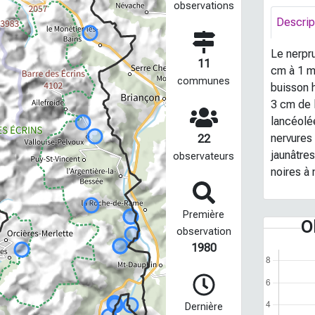
observations
Descrip
Le nerpr
11
cm à 1 m
communes
buisson h
3 cm de 
lancéolé
nervures 
22
jaunâtre
observateurs
noires à 
Première
O
observation
1980
Dernière