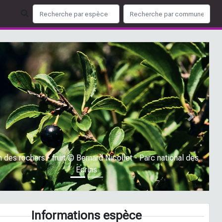
ious
Next
 des rochers - fruit © Bernard Nicollet - Parc national des
Ecrins
Informations espèce