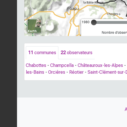
1980
Nombre d'observ
11
communes
22
observateurs
Chabottes
-
Champcella
-
Châteauroux-les-Alpes
-
les-Bains
-
Orcières
-
Réotier
-
Saint-Clément-sur-
A