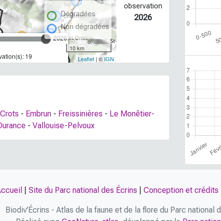
observation
Dégradées
2026
Non dégradées
2026
10 km
ation(s): 19
Leaflet
| ©
IGN
Crots
-
Embrun
-
Freissinières
-
Le Monêtier-
Durance
-
Vallouise-Pelvoux
ccueil
|
Site du Parc national des Écrins
|
Conception et crédits
Biodiv'Écrins - Atlas de la faune et de la flore du Parc national