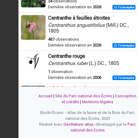
34
observations
Dernière observation en
2026
Fiche espèce
Centranthe à feuilles étroites
Centranthus angustifolius
(Mill.) DC.,
1805
487
observations
Dernière observation en
2026
Fiche espèce
Centranthe rouge
Centranthus ruber
(L.) DC., 1805
1
observation
Dernière observation en
2006
Fiche espèce
Céphalaire des Alpes
Cephalaria alpina
(L.) Schrad. ex Roem.
Accueil
|
Site du Parc national des Écrins
|
Conception
& Schult., 1818
et crédits
|
Mentions légales
113
observations
Biodiv'Écrins - Atlas de la faune et de la flore du Parc
Dernière observation en
2025
Fiche espèce
national des Écrins, 2025
Réalisé avec
GeoNature-atlas
, développé par le
Parc
Céphalaire à fleurs blanches
national des Ecrins
Cephalaria leucantha
(L.) Schrad. ex