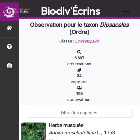
Biodiv'Écrins
Observation pour le taxon
Dipsacales
(Ordre)
Classe :
Equisetopsida
3 397
observations
34
espèces
186
observateurs
Herbe musquée
Adoxa moschatellina
L., 1753