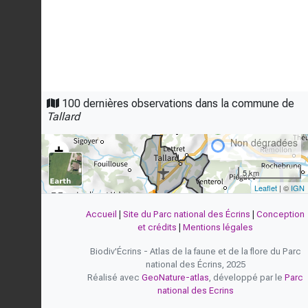
100 dernières observations dans la commune de
Tallard
Dégradées
Non dégradées
+
−
5 km
Leaflet
| ©
IGN
Accueil
|
Site du Parc national des Écrins
|
Conception
et crédits
|
Mentions légales
Biodiv'Écrins - Atlas de la faune et de la flore du Parc
national des Écrins, 2025
Réalisé avec
GeoNature-atlas
, développé par le
Parc
national des Ecrins