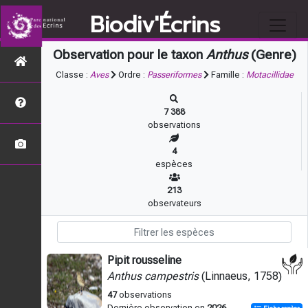
Biodiv'Écrins
Observation pour le taxon
Anthus
(Genre)
Classe :
Aves
Ordre :
Passeriformes
Famille :
Motacillidae
7 388
observations
4
espèces
213
observateurs
Pipit rousseline
Anthus campestris
(Linnaeus, 1758)
47
observations
Dernière observation en
2026