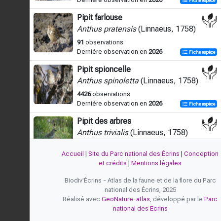
Fiche espèce
Pipit farlouse
Anthus pratensis
(Linnaeus, 1758)
91
observations
Dernière observation en
2026
Fiche espèce
Pipit spioncelle
Anthus spinoletta
(Linnaeus, 1758)
4426
observations
Dernière observation en
2026
Fiche espèce
Pipit des arbres
Anthus trivialis
(Linnaeus, 1758)
2824
observations
Accueil
|
Site du Parc national des Écrins
|
Conception
Dernière observation en
2026
Fiche espèce
et crédits
|
Mentions légales
Biodiv'Écrins - Atlas de la faune et de la flore du Parc
national des Écrins, 2025
Réalisé avec
GeoNature-atlas
, développé par le
Parc
national des Ecrins