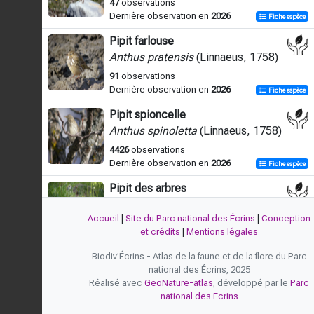
47
observations
Dernière observation en
2026
Fiche espèce
Pipit farlouse
Anthus pratensis
(Linnaeus, 1758)
91
observations
Dernière observation en
2026
Fiche espèce
Pipit spioncelle
Anthus spinoletta
(Linnaeus, 1758)
4426
observations
Dernière observation en
2026
Fiche espèce
Pipit des arbres
Anthus trivialis
(Linnaeus, 1758)
Accueil
|
Site du Parc national des Écrins
|
Conception
2824
observations
et crédits
|
Mentions légales
Dernière observation en
2026
Fiche espèce
Biodiv'Écrins - Atlas de la faune et de la flore du Parc
Bergeronnette grise
national des Écrins, 2025
Motacilla alba alba
Linnaeus, 1758
Réalisé avec
GeoNature-atlas
, développé par le
Parc
national des Ecrins
8
observations
Dernière observation en
2021
Fiche espèce