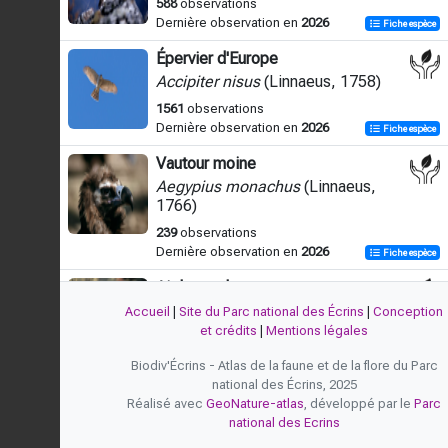
588
observations
Dernière observation en
2026
Fiche espèce
Épervier d'Europe
Accipiter nisus
(Linnaeus, 1758)
1561
observations
Dernière observation en
2026
Fiche espèce
Vautour moine
Aegypius monachus
(Linnaeus,
1766)
239
observations
Dernière observation en
2026
Fiche espèce
Aigle royal
Aquila chrysaetos
(Linnaeus, 1758)
Accueil
|
Site du Parc national des Écrins
|
Conception
et crédits
|
Mentions légales
8376
observations
Dernière observation en
2026
Fiche espèce
Biodiv'Écrins - Atlas de la faune et de la flore du Parc
national des Écrins, 2025
Buse variable
Réalisé avec
GeoNature-atlas
, développé par le
Parc
Buteo buteo
(Linnaeus, 1758)
national des Ecrins
4127
observations