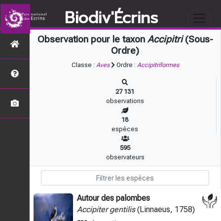
Biodiv'Écrins
Observation pour le taxon
Accipitri
(Sous-
Ordre)
Classe :
Aves
Ordre :
Accipitriformes
27 131
observations
18
espèces
595
observateurs
Autour des palombes
Accipiter gentilis
(Linnaeus, 1758)