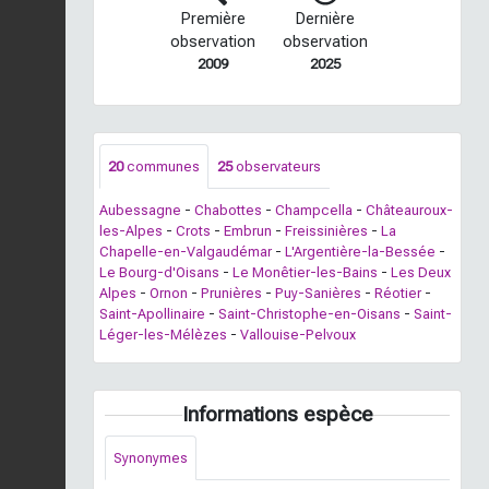
Première
Dernière
observation
observation
2009
2025
20
communes
25
observateurs
Aubessagne
-
Chabottes
-
Champcella
-
Châteauroux-
les-Alpes
-
Crots
-
Embrun
-
Freissinières
-
La
Chapelle-en-Valgaudémar
-
L'Argentière-la-Bessée
-
Le Bourg-d'Oisans
-
Le Monêtier-les-Bains
-
Les Deux
Alpes
-
Ornon
-
Prunières
-
Puy-Sanières
-
Réotier
-
Saint-Apollinaire
-
Saint-Christophe-en-Oisans
-
Saint-
Léger-les-Mélèzes
-
Vallouise-Pelvoux
Informations espèce
Synonymes