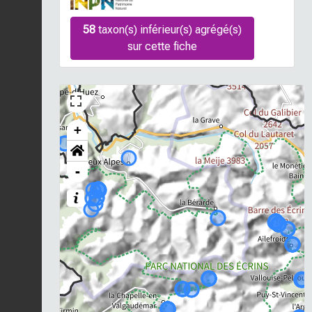
58
taxon(s) inférieur(s) agrégé(s)
sur cette fiche
+
-