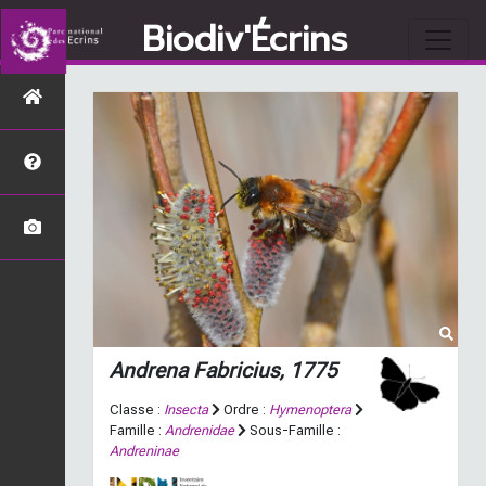
Biodiv'Écrins
Andrena
Fabricius, 1775
Classe :
Insecta
Ordre :
Hymenoptera
Famille :
Andrenidae
Sous-Famille :
Andreninae