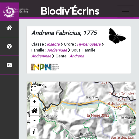
Biodiv'Écrins
Andrena
Fabricius, 1775
Classe :
Insecta
Ordre :
Hymenoptera
Famille :
Andrenidae
Sous-Famille :
Andreninae
Genre :
Andrena
+
-