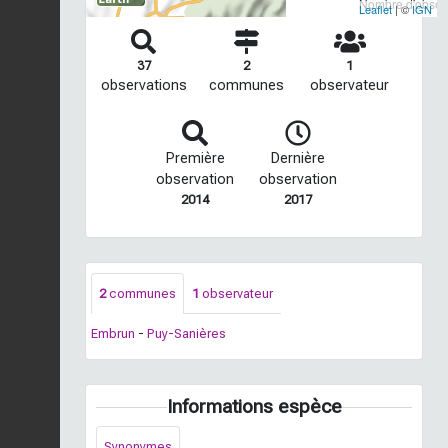
Nombre d'observ
Leaflet
| ©
IGN
37
2
1
observations
communes
observateur
Première
Dernière
observation
observation
2014
2017
2
communes
1
observateur
Embrun
-
Puy-Sanières
Informations espèce
Synonymes