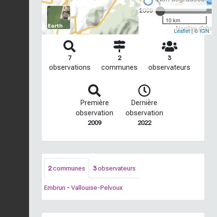
2009
10 km
Nombre d'observ
Leaflet
| ©
IGN
7
2
3
observations
communes
observateurs
Première
Dernière
observation
observation
2009
2022
2
communes
3
observateurs
Embrun
-
Vallouise-Pelvoux