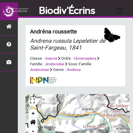
Biodiv'Écrins
Andréna roussette
Andrena russula
Lepeletier de
Saint-Fargeau, 1841
Classe :
Insecta
Ordre :
Hymenoptera
Famille :
Andrenidae
Sous-Famille :
Andreninae
Genre :
Andrena
+
-