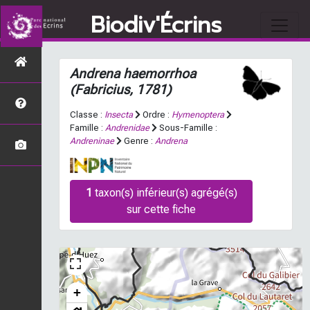
Biodiv'Écrins
Andrena haemorrhoa
(Fabricius, 1781)
Classe :
Insecta
Ordre :
Hymenoptera
Famille :
Andrenidae
Sous-Famille :
Andreninae
Genre :
Andrena
1
taxon(s) inférieur(s) agrégé(s)
sur cette fiche
+