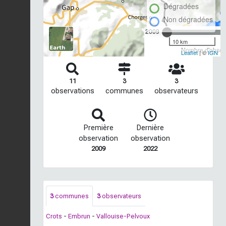
Dégradées
Non dégradées
2009
10 km
Nombre d'observ
Leaflet
| ©
IGN
11
3
3
observations
communes
observateurs
Première
Dernière
observation
observation
2009
2022
3
communes
3
observateurs
Crots
-
Embrun
-
Vallouise-Pelvoux