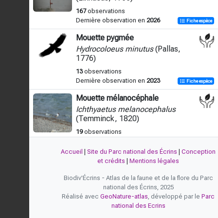
167
observations
Dernière observation en
2026
Fiche espèce
Mouette pygmée
Hydrocoloeus minutus
(Pallas,
1776)
13
observations
Dernière observation en
2023
Fiche espèce
Mouette mélanocéphale
Ichthyaetus melanocephalus
(Temminck, 1820)
19
observations
Dernière observation en
2026
Fiche espèce
Accueil
|
Site du Parc national des Écrins
|
Conception
Goéland argenté
et crédits
|
Mentions légales
Larus argentatus
Pontoppidan,
Biodiv'Écrins - Atlas de la faune et de la flore du Parc
1763
national des Écrins, 2025
8
observations
Réalisé avec
GeoNature-atlas
, développé par le
Parc
Dernière observation en
2016
Fiche espèce
national des Ecrins