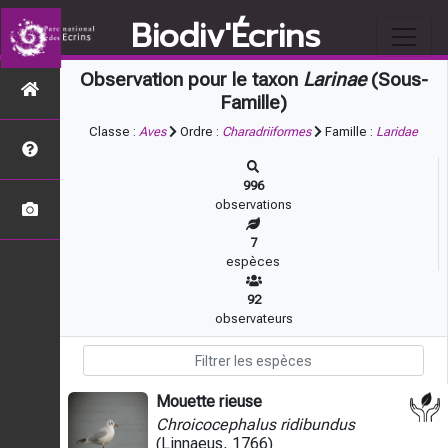
Biodiv'Écrins
Observation pour le taxon
Larinae
(Sous-
Famille)
Classe :
Aves
Ordre :
Charadriiformes
Famille :
Laridae
996
observations
7
espèces
92
observateurs
Mouette rieuse
Chroicocephalus ridibundus
(Linnaeus, 1766)