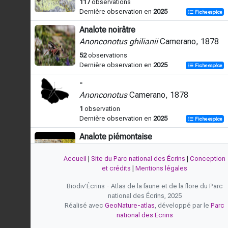
117
observations
Dernière observation en
2025
Fiche espèce
Analote noirâtre
Anonconotus ghilianii
Camerano, 1878
52
observations
Dernière observation en
2025
Fiche espèce
-
Anonconotus
Camerano, 1878
1
observation
Dernière observation en
2025
Fiche espèce
Analote piémontaise
Anonconotus occidentalis
Carron &
Wermeille, 2002
Accueil
|
Site du Parc national des Écrins
|
Conception
et crédits
|
Mentions légales
1
observation
Dernière observation en
2011
Fiche espèce
Biodiv'Écrins - Atlas de la faune et de la flore du Parc
national des Écrins, 2025
Antaxie marbrée
Réalisé avec
GeoNature-atlas
, développé par le
Parc
Antaxius pedestris
(Fabricius, 1787)
national des Ecrins
143
observations