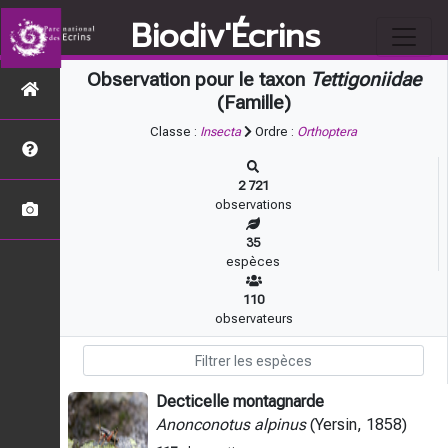
Biodiv'Écrins
Observation pour le taxon
Tettigoniidae
(Famille)
Classe :
Insecta
Ordre :
Orthoptera
2 721
observations
35
espèces
110
observateurs
Decticelle montagnarde
Anonconotus alpinus
(Yersin, 1858)