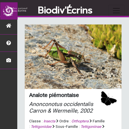
Biodiv'Écrins
Analote piémontaise
Anonconotus occidentalis
Carron & Wermeille, 2002
Classe :
Insecta
Ordre :
Orthoptera
Famille
:
Tettigoniidae
Sous-Famille :
Tettigoniinae