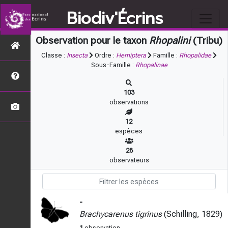
Biodiv'Écrins
Observation pour le taxon
Rhopalini
(Tribu)
Classe :
Insecta
Ordre :
Hemiptera
Famille :
Rhopalidae
Sous-Famille :
Rhopalinae
103
observations
12
espèces
28
observateurs
-
Brachycarenus tigrinus
(Schilling, 1829)
1
observation