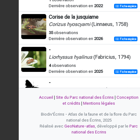
Dernière observation en
2022
Fiche espèce
Corise de la jusquiame
Corizus hyoscyami
(Linnaeus, 1758)
35
observations
Dernière observation en
2026
Fiche espèce
-
Liorhyssus hyalinus
(Fabricius, 1794)
4
observations
Dernière observation en
2025
Fiche espèce
-
Rhopalus conspersus
(Fieber, 1837)
Accueil
|
Site du Parc national des Écrins
|
Conception
2
observations
et crédits
|
Mentions légales
Dernière observation en
2025
Fiche espèce
Biodiv'Écrins - Atlas de la faune et de la flore du Parc
-
national des Écrins, 2025
Rhopalus maculatus
(Fieber, 1837)
Réalisé avec
GeoNature-atlas
, développé par le
Parc
1
observation
national des Ecrins
Dernière observation en
2024
Fiche espèce