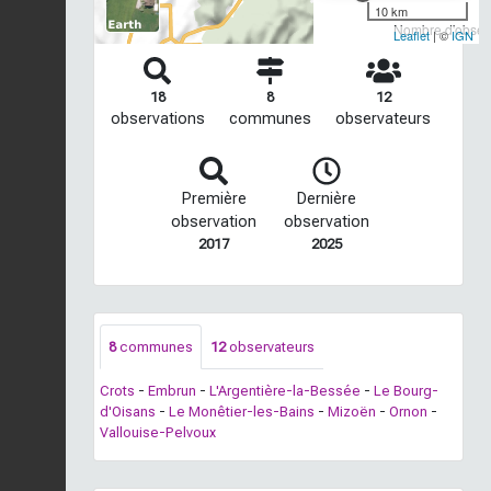
10 km
Nombre d'observ
Leaflet
| ©
IGN
18
8
12
observations
communes
observateurs
Première
Dernière
observation
observation
2017
2025
8
communes
12
observateurs
Crots
-
Embrun
-
L'Argentière-la-Bessée
-
Le Bourg-
d'Oisans
-
Le Monêtier-les-Bains
-
Mizoën
-
Ornon
-
Vallouise-Pelvoux