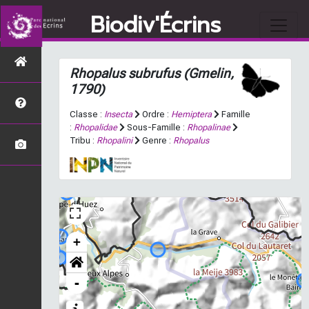
Biodiv'Écrins
Rhopalus subrufus
(Gmelin,
1790)
Classe :
Insecta
Ordre :
Hemiptera
Famille
:
Rhopalidae
Sous-Famille :
Rhopalinae
Tribu :
Rhopalini
Genre :
Rhopalus
+
-