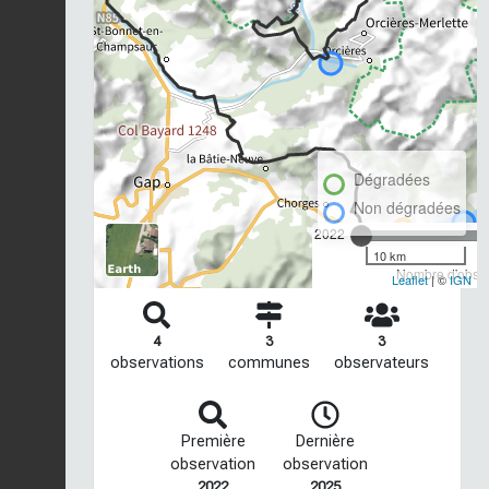
Dégradées
Non dégradées
2022
10 km
Nombre d'observ
Leaflet
| ©
IGN
4
3
3
observations
communes
observateurs
Première
Dernière
observation
observation
2022
2025