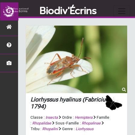
Biodiv'Écrins
Liorhyssus hyalinus
(Fabricius,
1794)
Classe :
Insecta
Ordre :
Hemiptera
Famille
:
Rhopalidae
Sous-Famille :
Rhopalinae
Tribu :
Rhopalini
Genre :
Liorhyssus