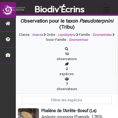
Biodiv'Écrins
Observation pour le taxon
Pseudoterpnini
(Tribu)
Classe :
Insecta
Ordre :
Lepidoptera
Famille :
Geometridae
Sous-Famille :
Geometrinae
10
observations
2
espèces
7
observateurs
Phalène de l'Arrête-Boeuf (La)
Aplasta ononaria
(Fuessly, 1783)