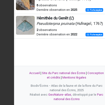
8
observations
Dernière observation en
2025
Fiche espèce
Hémithée du Genêt (L')
Pseudoterpna pruinata
(Hufnagel, 1767)
2
observations
Dernière observation en
2022
Fiche espèce
Accueil
|
Site du Parc national des Écrins
|
Conception
et crédits
|
Mentions légales
Biodiv'Écrins - Atlas de la faune et de la flore du Parc
national des Écrins, 2025
Réalisé avec
GeoNature-atlas
, développé par le
Parc
national des Ecrins