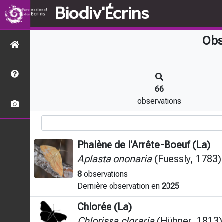
Biodiv'Écrins
Obs
66
observations
Phalène de l'Arrête-Boeuf (La)
Aplasta ononaria
(Fuessly, 1783)
8
observations
Dernière observation en
2025
Chlorée (La)
Chlorissa cloraria
(Hübner, 1813)