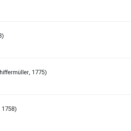
8)
iffermüller, 1775)
 1758)