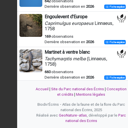
842
observations
Dernière observation en
2026
Fiche espèce
Engoulevent d'Europe
Caprimulgus europaeus
Linnaeus,
1758
169
observations
Dernière observation en
2026
Fiche espèce
Martinet à ventre blanc
Tachymarptis melba
(Linnaeus,
1758)
660
observations
Dernière observation en
2026
Fiche espèce
Accueil
|
Site du Parc national des Écrins
|
Conception
et crédits
|
Mentions légales
Biodiv'Écrins - Atlas de la faune et de la flore du Parc
national des Écrins, 2025
Réalisé avec
GeoNature-atlas
, développé par le
Parc
national des Ecrins