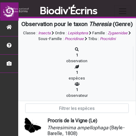
Biodiv'Écrins
Observation pour le taxon
Theresia
(Genre)
Classe :
Insecta
Ordre :
Lepidoptera
Famille :
Zygaenidae
Sous-Famille :
Procridinae
Tribu :
Procridini
1
observation
1
espèces
1
observateur
Procris de la Vigne (Le)
Theresimima ampellophaga
(Bayle-
Barelle, 1808)