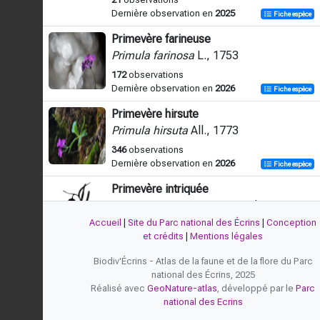
Dernière observation en
2025
Fiche espèce
Primevère farineuse
Primula farinosa
L., 1753
172
observations
Dernière observation en
2026
Fiche espèce
Primevère hirsute
Primula hirsuta
All., 1773
346
observations
Dernière observation en
2026
Fiche espèce
Primevère intriquée
Primula intricata
Gren. & Godr., 1853
Accueil
|
Site du Parc national des Écrins
|
Conception
1
observation
et crédits
|
Mentions légales
Dernière observation en
2007
Fiche espèce
Biodiv'Écrins - Atlas de la faune et de la flore du Parc
Primevère à fleurs nombreuses
national des Écrins, 2025
Primula
x
polyantha
Mill., 1768
Réalisé avec
GeoNature-atlas
, développé par le
Parc
3
observations
national des Ecrins
Dernière observation en
2025
Fiche espèce