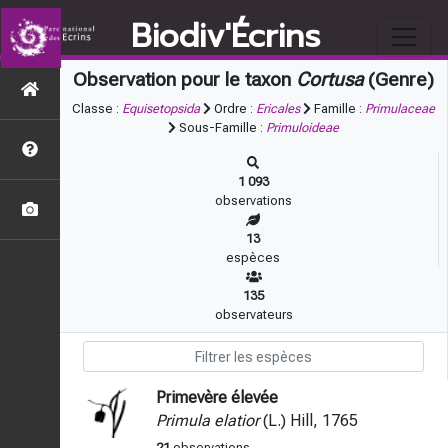
Biodiv'Écrins
Observation pour le taxon
Cortusa
(Genre)
Classe :
Equisetopsida
Ordre :
Ericales
Famille :
Primulaceae
Sous-Famille :
Primuloideae
1 093
observations
13
espèces
135
observateurs
Primevère élevée
Primula elatior
(L.) Hill, 1765
21
observations