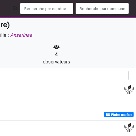
re)
lle :
Anserinae
4
observateurs
Fiche espèce