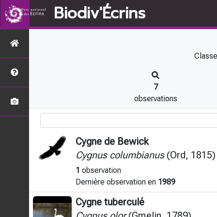
Biodiv'Écrins
Classe
7
observations
Cygne de Bewick
Cygnus columbianus
(Ord, 1815)
1
observation
Dernière observation en
1989
Cygne tuberculé
Cygnus olor
(Gmelin, 1789)