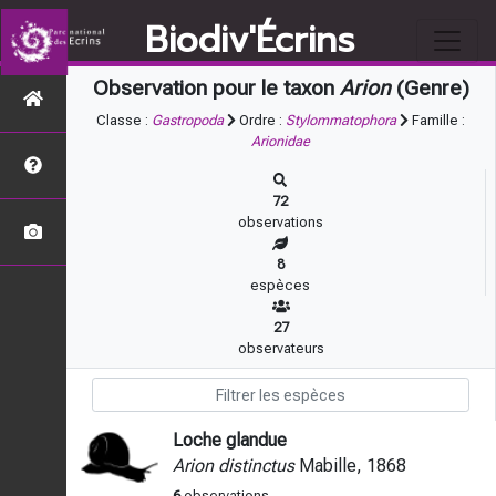
Biodiv'Écrins
Observation pour le taxon
Arion
(Genre)
Classe :
Gastropoda
Ordre :
Stylommatophora
Famille :
Arionidae
72
observations
8
espèces
27
observateurs
Loche glandue
Arion distinctus
Mabille, 1868
6
observations