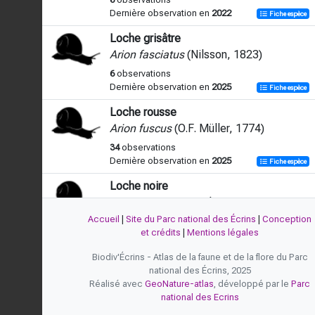
Dernière observation en
2022
Fiche espèce
Loche grisâtre
Arion fasciatus
(Nilsson, 1823)
6
observations
Dernière observation en
2025
Fiche espèce
Loche rousse
Arion fuscus
(O.F. Müller, 1774)
34
observations
Dernière observation en
2025
Fiche espèce
Loche noire
Arion hortensis
A. Férussac, 1819
Accueil
|
Site du Parc national des Écrins
|
Conception
1
observation
et crédits
|
Mentions légales
Dernière observation en
2024
Fiche espèce
Biodiv'Écrins - Atlas de la faune et de la flore du Parc
Loche hérisson
national des Écrins, 2025
Arion intermedius
Normand, 1852
Réalisé avec
GeoNature-atlas
, développé par le
Parc
2
observations
national des Ecrins
Dernière observation en
2025
Fiche espèce