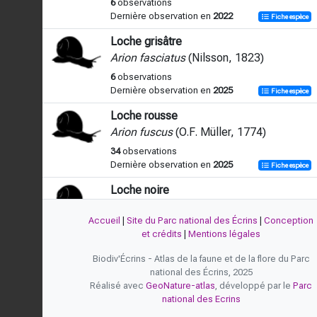
6
observations
Dernière observation en
2022
Fiche espèce
Loche grisâtre
Arion fasciatus
(Nilsson, 1823)
6
observations
Dernière observation en
2025
Fiche espèce
Loche rousse
Arion fuscus
(O.F. Müller, 1774)
34
observations
Dernière observation en
2025
Fiche espèce
Loche noire
Arion hortensis
A. Férussac, 1819
Accueil
|
Site du Parc national des Écrins
|
Conception
1
observation
et crédits
|
Mentions légales
Dernière observation en
2024
Fiche espèce
Biodiv'Écrins - Atlas de la faune et de la flore du Parc
-
national des Écrins, 2025
Arion
A. Férussac, 1819
Réalisé avec
GeoNature-atlas
, développé par le
Parc
national des Ecrins
5
observations
Dernière observation en
2017
Fiche espèce