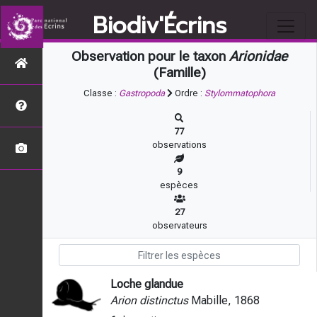
Biodiv'Écrins
Observation pour le taxon
Arionidae
(Famille)
Classe :
Gastropoda
Ordre :
Stylommatophora
77
observations
9
espèces
27
observateurs
Loche glandue
Arion distinctus
Mabille, 1868