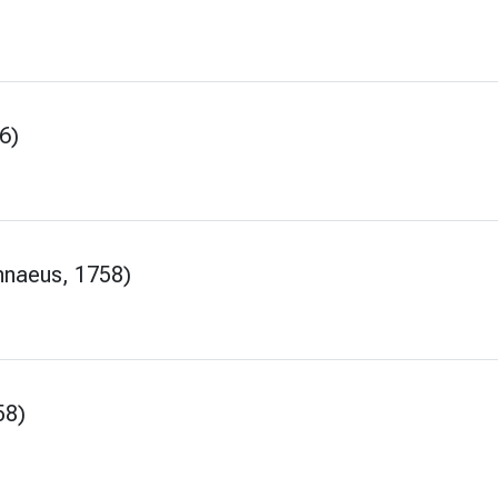
6)
nnaeus, 1758)
58)