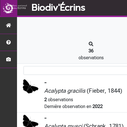
Biodiv'Écrins
36
observations
-
Acalypta gracilis
(Fieber, 1844)
2
observations
Dernière observation en
2022
-
Acalypta musci
(Schrank, 1781)