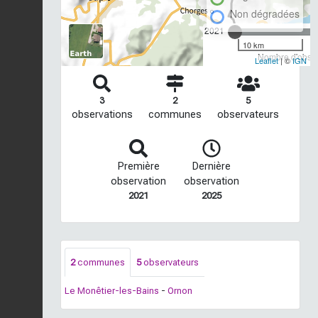
Non dégradées
2021
10 km
Nombre d'observ
Leaflet
| ©
IGN
3
2
5
observations
communes
observateurs
Première
Dernière
observation
observation
2021
2025
2
communes
5
observateurs
Le Monêtier-les-Bains
-
Ornon