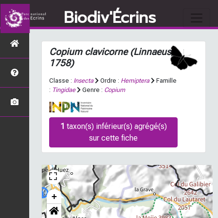
Biodiv'Écrins
Copium clavicorne
(Linnaeus,
1758)
Classe :
Insecta
Ordre :
Hemiptera
Famille
:
Tingidae
Genre :
Copium
1
taxon(s) inférieur(s) agrégé(s)
sur cette fiche
+