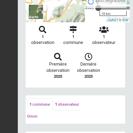
Non dégradées
2025
10 km
Nombre d'observ
Leaflet
| ©
IGN
1
1
1
observation
commune
observateur
Première
Dernière
observation
observation
2025
2025
1
commune
1
observateur
Ornon