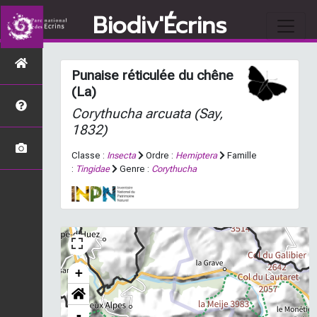
Biodiv'Écrins
Punaise réticulée du chêne
(La)
Corythucha arcuata
(Say,
1832)
Classe :
Insecta
Ordre :
Hemiptera
Famille
:
Tingidae
Genre :
Corythucha
+
-