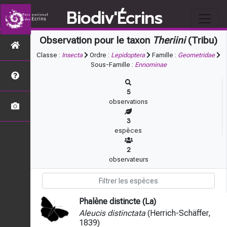
Biodiv'Écrins
Observation pour le taxon
Theriini
(Tribu)
Classe :
Insecta
Ordre :
Lepidoptera
Famille :
Geometridae
Sous-Famille :
Ennominae
5
observations
3
espèces
2
observateurs
Phalène distincte (La)
Aleucis distinctata
(Herrich-Schäffer,
1839)