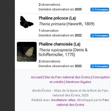
2
observations
Dernière observation en
2025
Fiche espèce
Phalène précoce (La)
Theria primaria
(Haworth, 1809)
1
observation
Dernière observation en
2022
Fiche espèce
Phalène chamoisée (La)
Theria rupicapraria
(Denis &
Schiffermüller, 1775)
2
observations
Dernière observation en
2022
Fiche espèce
Accueil
|
Site du Parc national des Écrins
|
Conception
et crédits
|
Mentions légales
Biodiv'Écrins - Atlas de la faune et de la flore du Parc
national des Écrins, 2025
Réalisé avec
GeoNature-atlas
, développé par le
Parc
national des Ecrins