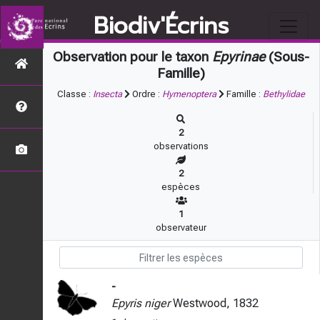
Biodiv'Écrins
Observation pour le taxon
Epyrinae
(Sous-
Famille)
Classe :
Insecta
Ordre :
Hymenoptera
Famille :
Bethylidae
2
observations
2
espèces
1
observateur
-
Epyris niger
Westwood, 1832