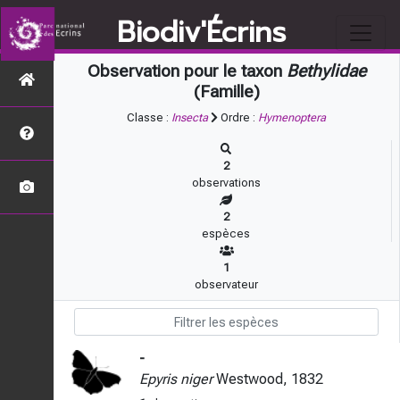
Biodiv'Écrins
Observation pour le taxon
Bethylidae
(Famille)
Classe :
Insecta
Ordre :
Hymenoptera
2
observations
2
espèces
1
observateur
-
Epyris niger
Westwood, 1832