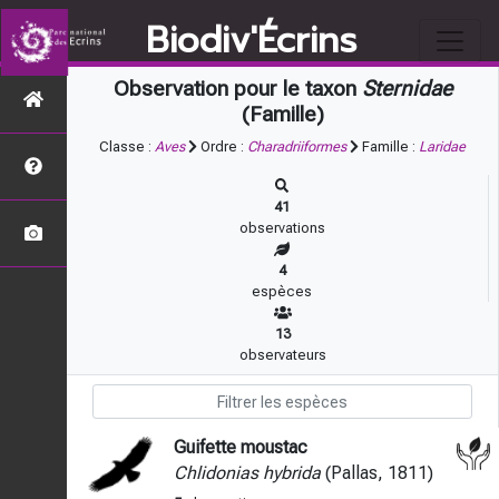
Biodiv'Écrins
Observation pour le taxon
Sternidae
(Famille)
Classe :
Aves
Ordre :
Charadriiformes
Famille :
Laridae
41
observations
4
espèces
13
observateurs
Guifette moustac
Chlidonias hybrida
(Pallas, 1811)