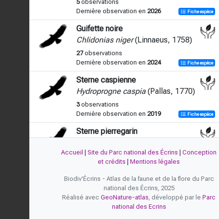
5
observations
Dernière observation en
2026
Fiche espèce
Guifette noire
Chlidonias niger
(Linnaeus, 1758)
27
observations
Dernière observation en
2024
Fiche espèce
Sterne caspienne
Hydroprogne caspia
(Pallas, 1770)
3
observations
Dernière observation en
2019
Fiche espèce
Sterne pierregarin
Sterna hirundo
Linnaeus, 1758
Accueil
|
Site du Parc national des Écrins
|
Conception
6
observations
et crédits
|
Mentions légales
Dernière observation en
2020
Fiche espèce
Biodiv'Écrins - Atlas de la faune et de la flore du Parc
national des Écrins, 2025
Réalisé avec
GeoNature-atlas
, développé par le
Parc
national des Ecrins